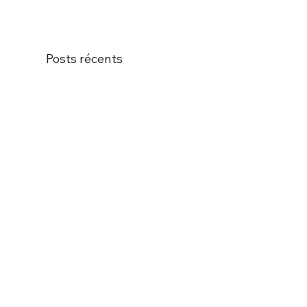
Posts récents
Ahn Seong-min,
déconstruction du cadre et
l’écho au trompe-l’œil