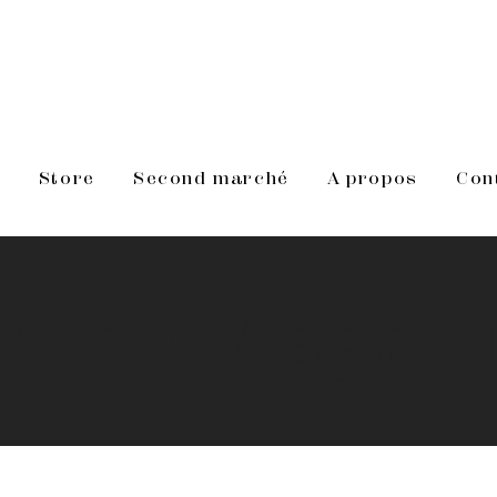
s
Store
Second marché
A propos
Con
Seon
Magaz