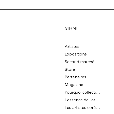
retien avec Ji-Yun
MENU
Artistes
Expositions
Second marché
Store
Partenaires
Magazine
Pourquoi collectionner l'art coréen ?
L'essence de l'art coréen
Les artistes coréens de Magna Gallery