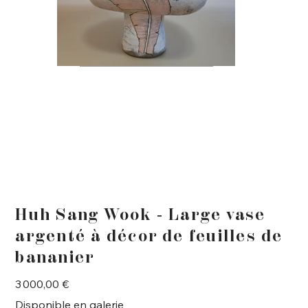
Huh Sang Wook - Large vase
argenté à décor de feuilles de
bananier
Prix
3 000,00 €
Disponible en galerie