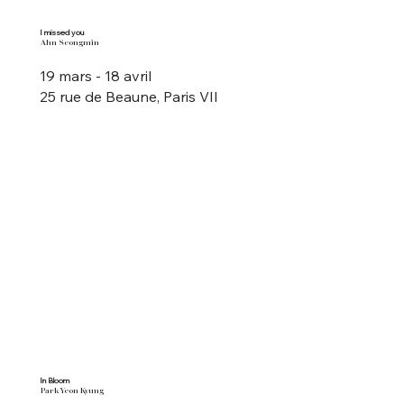
I missed you
Ahn Seongmin
19 mars - 18 avril
25 rue de Beaune, Paris VII
In Bloom
Park Yeon Kyung