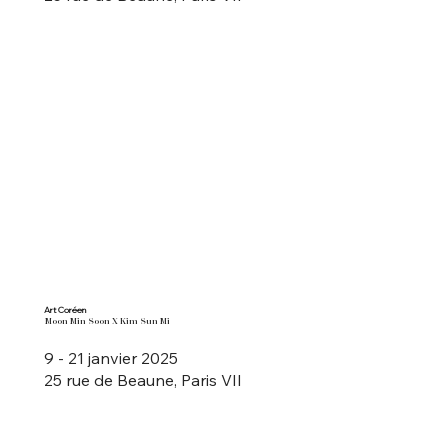
Art Coréen
Moon Min Soon X Kim Sun Mi
9 - 21 janvier 2025
25 rue de Beaune, Paris VII