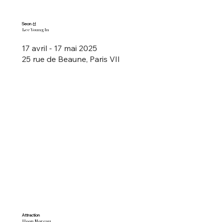
Seon 선
Lee Young In
17 avril - 17 mai 2025
25 rue de Beaune, Paris VII
Attraction
Hoon Moreau