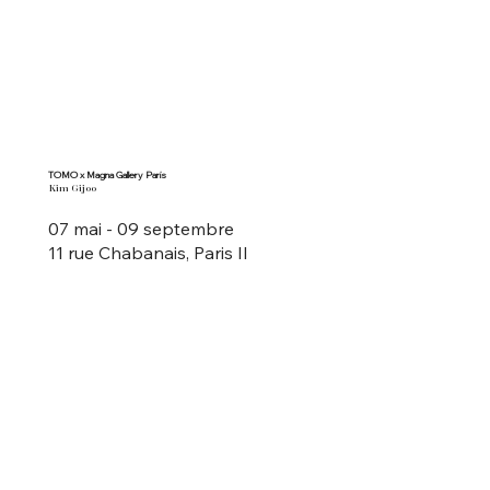
TOMO x Magna Gallery Paris
Kim Gijoo
07 mai - 09 septembre
11 rue Chabanais, Paris II