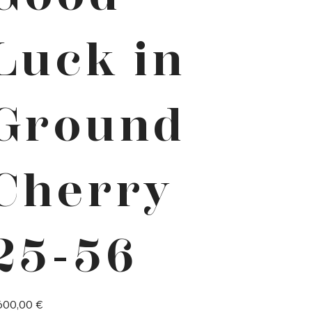
Luck in
Ground
Cherry
25-56
600,00 €