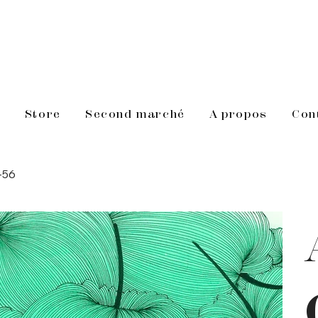
s
Store
Second marché
A propos
Con
-56