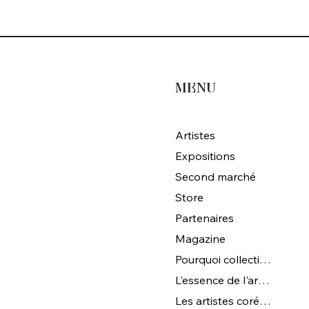
MENU
Artistes
Expositions
Second marché
Store
Partenaires
Magazine
Pourquoi collectionner l'art coréen ?
L'essence de l'art coréen
Les artistes coréens de Magna Gallery