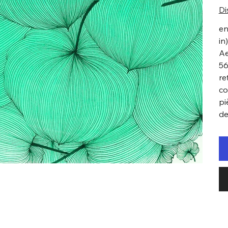
Di
en
in
Ae
56
re
co
pi
de