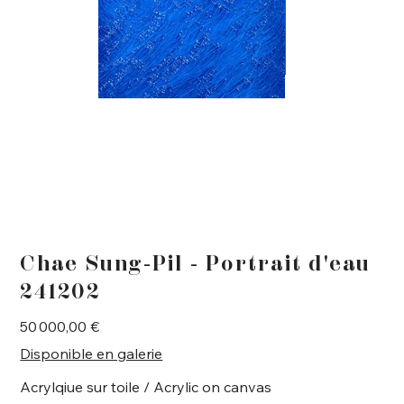
Chae Sung-Pil - Portrait d'eau
241202
Prix
50 000,00 €
Disponible en galerie
Acrylqiue sur toile / Acrylic on canvas