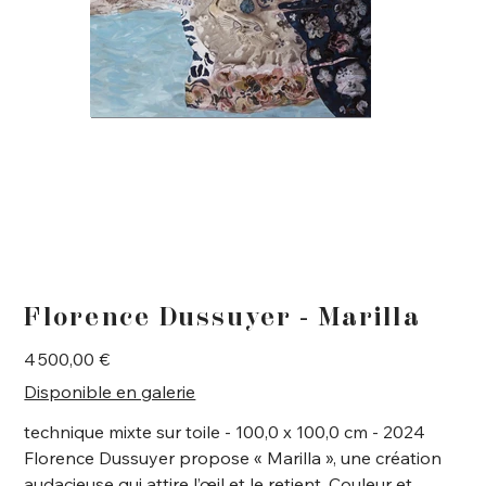
Florence Dussuyer - Marilla
Prix
4 500,00 €
Disponible en galerie
technique mixte sur toile - 100,0 x 100,0 cm - 2024
Florence Dussuyer propose « Marilla », une création
audacieuse qui attire l’œil et le retient. Couleur et