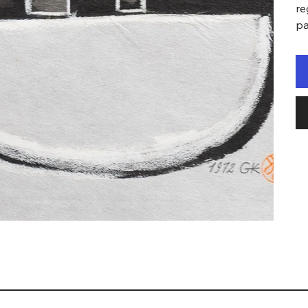
re
pa