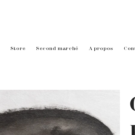
s
Store
Second marché
A propos
Con