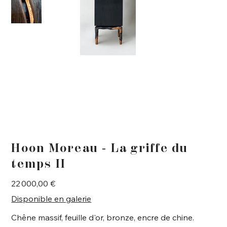
Hoon Moreau - La griffe du
temps II
Prix
22 000,00 €
Disponible en galerie
Chêne massif, feuille d'or, bronze, encre de chine.