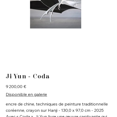
Ji Yun - Coda
Prix
9 200,00 €
Disponible en galerie
encre de chine, techniques de peinture traditionnelle
coréenne, crayon sur Hanji - 130,0 x 97,0 cm - 2025
Avec « Coda », Ji Yun livre une œuvre captivante qui