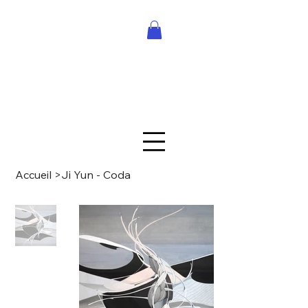
Accueil
>
Ji Yun - Coda