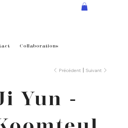
tact
Collaborations
Précédent
Suivant
Ji Yun -
Koomteul