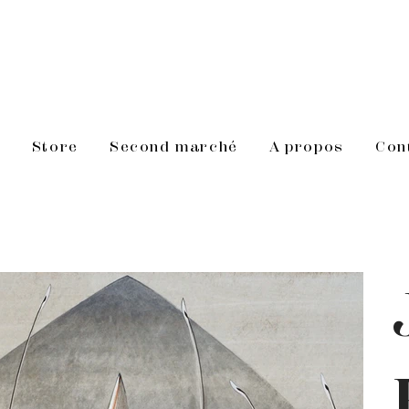
s
Store
Second marché
A propos
Con