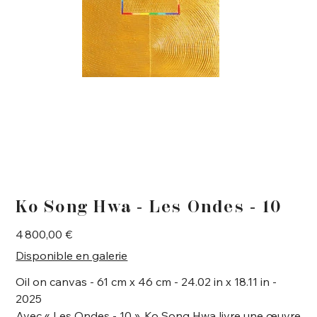
Ko Song Hwa - Les Ondes - 10
Prix
4 800,00 €
Disponible en galerie
Oil on canvas - 61 cm x 46 cm - 24.02 in x 18.11 in -
2025
Avec « Les Ondes - 10 », Ko Song Hwa livre une œuvre