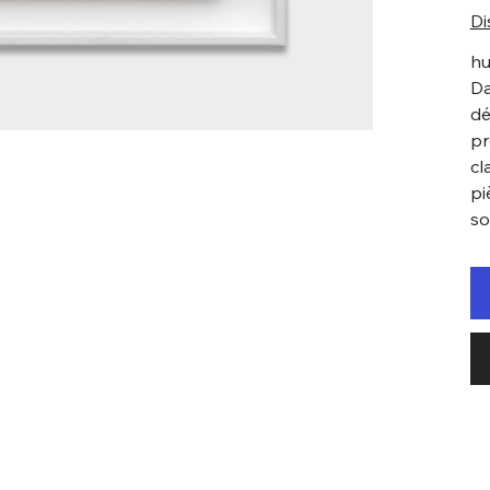
Di
hu
Da
dé
pr
cl
pi
so