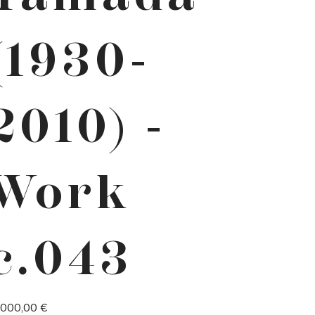
(1930-
2010) -
Work
c.043
 000,00 €