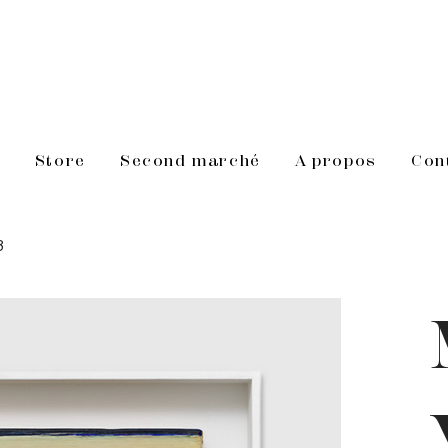
s
Store
Second marché
A propos
Con
3