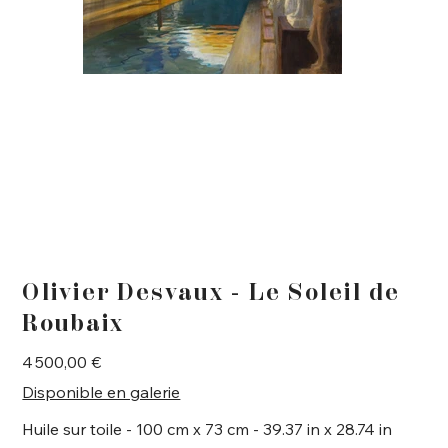
Olivier Desvaux - Le Soleil de
Roubaix
Prix
4 500,00 €
Disponible en galerie
Huile sur toile - 100 cm x 73 cm - 39.37 in x 28.74 in