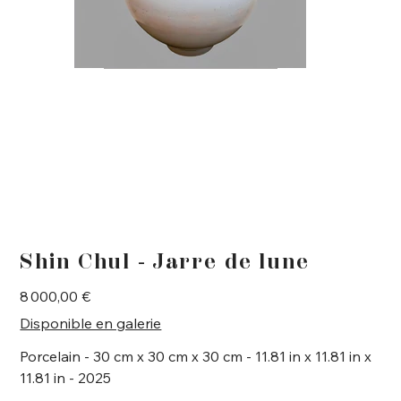
Shin Chul - Jarre de lune
Prix
8 000,00 €
Disponible en galerie
Porcelain - 30 cm x 30 cm x 30 cm - 11.81 in x 11.81 in x
11.81 in - 2025