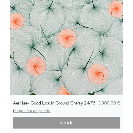
Prix
Aeri Lee - Good Luck in Ground Cherry 24-75
3 300,00 €
Disponible en galerie
Vendu