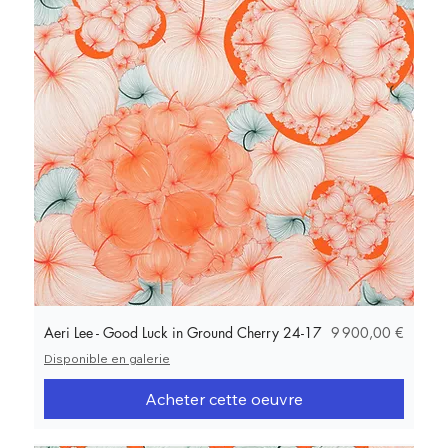
Prix
Aeri Lee - Good Luck in Ground Cherry 24-17
9 900,00 €
Disponible en galerie
Acheter cette oeuvre