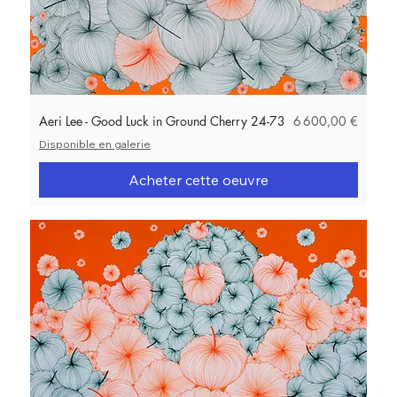
Prix
Aeri Lee - Good Luck in Ground Cherry 24-73
6 600,00 €
Disponible en galerie
Acheter cette oeuvre