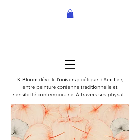
K-Bloom dévoile l’univers poétique d’Aeri Lee,
entre peinture coréenne traditionnelle et
sensibilité contemporaine. À travers ses physalis
vibrantes et ses compositions méditatives, l’artiste
explore la beauté, la vulnérabilité et
l’impermanence. Son geste précis et sincère fait
dialoguer vide et matière, raffinement et émotion.
Cette exposition est une ode à la nature et à
l’identité coréenne, une floraison artistique rare et