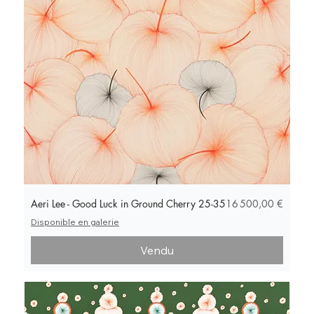
touchante.
Prix
Aeri Lee - Good Luck in Ground Cherry 25-35
16 500,00 €
Disponible en galerie
Vendu