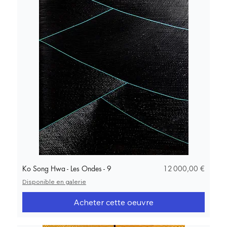
Prix
Ko Song Hwa - Les Ondes - 9
12 000,00 €
Disponible en galerie
Acheter cette oeuvre