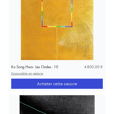
Prix
Ko Song Hwa - Les Ondes - 10
4 800,00 €
Disponible en galerie
Acheter cette oeuvre