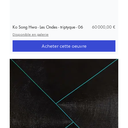
Prix
Ko Song Hwa - Les Ondes - triptyque - 06
60 000,00 €
Disponible en galerie
Acheter cette oeuvre