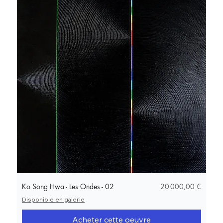
Prix
Ko Song Hwa - Les Ondes - 02
20 000,00 €
Disponible en galerie
Acheter cette oeuvre