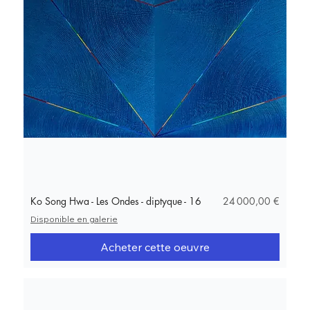
Corée, en France et à l’international, elle figure
dans plusieurs collections publiques et privées.
Prix
Ko Song Hwa - Les Ondes - diptyque - 16
24 000,00 €
Disponible en galerie
Acheter cette oeuvre