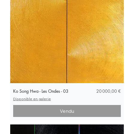
Prix
Ko Song Hwa - Les Ondes - 03
20 000,00 €
Disponible en galerie
Vendu