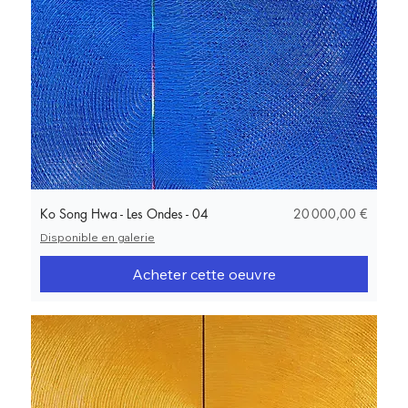
Prix
Ko Song Hwa - Les Ondes - 04
20 000,00 €
Disponible en galerie
Acheter cette oeuvre