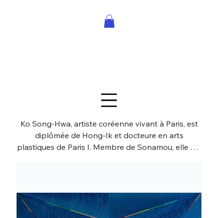
Ko Song-Hwa, artiste coréenne vivant à Paris, est
diplômée de Hong-Ik et docteure en arts
plastiques de Paris I. Membre de Sonamou, elle est
reconnue dans le mouvement Dansaekhwa,
héritant de Park Seo-Bo et Ha Chong-Hyun. Son
œuvre monochrome, notamment la série des «
ondes » débutée en 2009, mêle matière, lumière et
maîtrise de la calligraphie, créant des vibrations
évoquant les éléments naturels. Exposée en