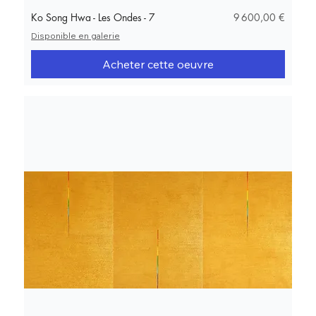
Prix
Ko Song Hwa - Les Ondes - 7
9 600,00 €
Disponible en galerie
Acheter cette oeuvre