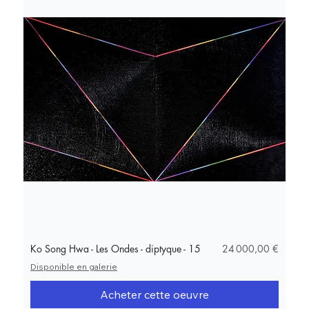
Prix
Ko Song Hwa - Les Ondes - diptyque - 15
24 000,00 €
Disponible en galerie
Acheter cette oeuvre