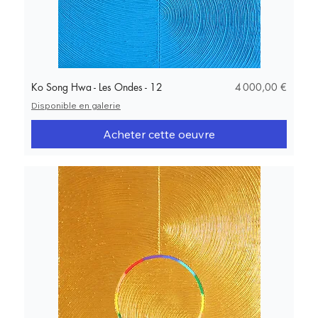
Prix
Ko Song Hwa - Les Ondes - 12
4 000,00 €
Disponible en galerie
Acheter cette oeuvre