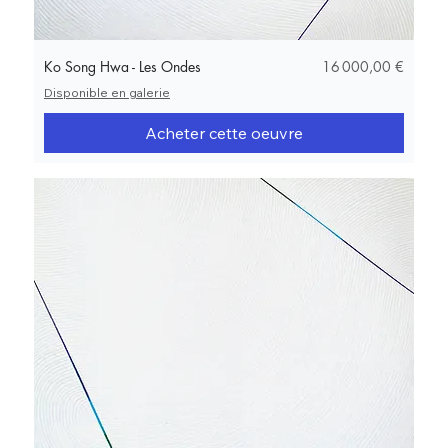
Prix
Ko Song Hwa - Les Ondes
16 000,00 €
Disponible en galerie
Acheter cette oeuvre