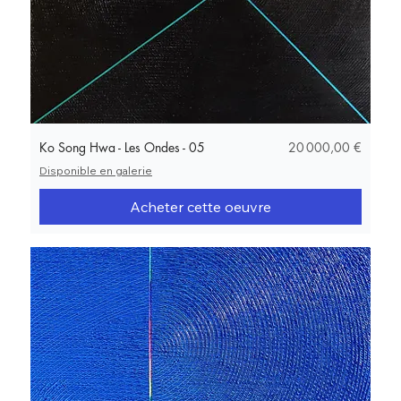
Prix
Ko Song Hwa - Les Ondes - 05
20 000,00 €
Disponible en galerie
Acheter cette oeuvre