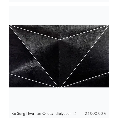
Prix
Ko Song Hwa - Les Ondes - diptyque - 14
24 000,00 €