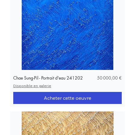
Prix
Chae Sung-Pil - Portrait d'eau 241202
50 000,00 €
Disponible en galerie
Acheter cette oeuvre