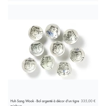
Prix
Huh Sang Wook - Bol argenté à décor d'un tigre
335,00 €
minhwa