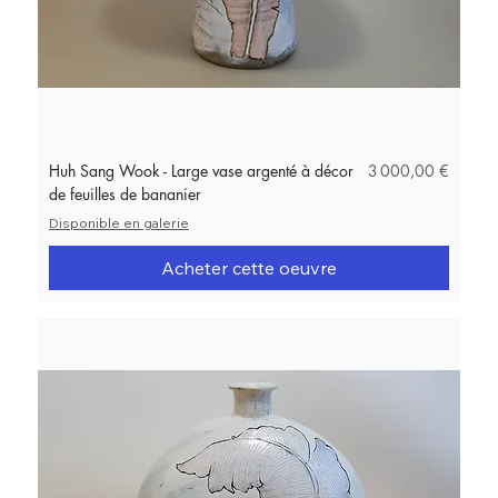
Prix
Huh Sang Wook - Large vase argenté à décor
3 000,00 €
de feuilles de bananier
Disponible en galerie
Acheter cette oeuvre