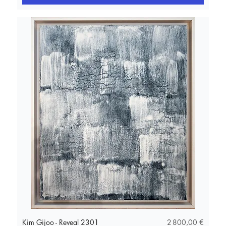
Prix
Kim Gijoo - Reveal 2301
2 800,00 €