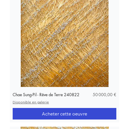
Prix
Chae Sung-Pil - Rêve de Terre 240822
50 000,00 €
Disponible en galerie
Acheter cette oeuvre