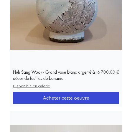
Prix
Huh Sang Wook - Grand vase blanc argenté à
6 700,00 €
décor de feuilles de bananier
Disponible en galerie
Acheter cette oeuvre