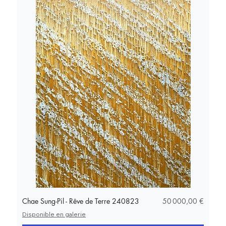
Prix
Chae Sung-Pil - Rêve de Terre 240823
50 000,00 €
Disponible en galerie