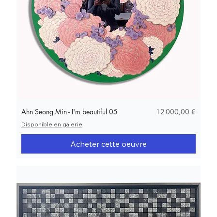
Prix
Ahn Seong Min - I'm beautiful 05
12 000,00 €
Disponible en galerie
Acheter cette oeuvre