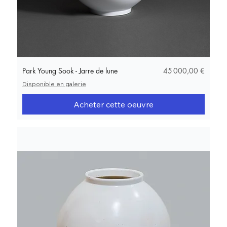
Prix
Park Young Sook - Jarre de lune
45 000,00 €
Disponible en galerie
Acheter cette oeuvre