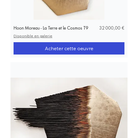
Prix
Hoon Moreau - La Terre et le Cosmos T9
32 000,00 €
Disponible en galerie
Acheter cette oeuvre