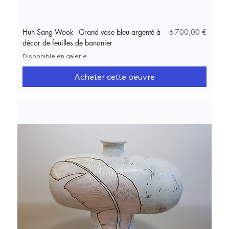
Prix
Huh Sang Wook - Grand vase bleu argenté à
6 700,00 €
décor de feuilles de bananier
Disponible en galerie
Acheter cette oeuvre