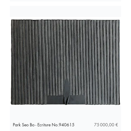
Prix
Park Seo Bo - Ecriture No.940615
75 000,00 €