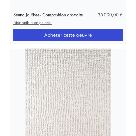
Prix
Seund Ja Rhee - Composition abstraite
35 000,00 €
Disponible en galerie
Acheter cette oeuvre