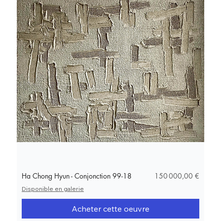
Prix
Ha Chong Hyun - Conjonction 99-18
150 000,00 €
Disponible en galerie
Acheter cette oeuvre