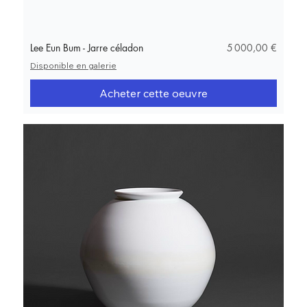
Prix
Lee Eun Bum - Jarre céladon
5 000,00 €
Disponible en galerie
Acheter cette oeuvre