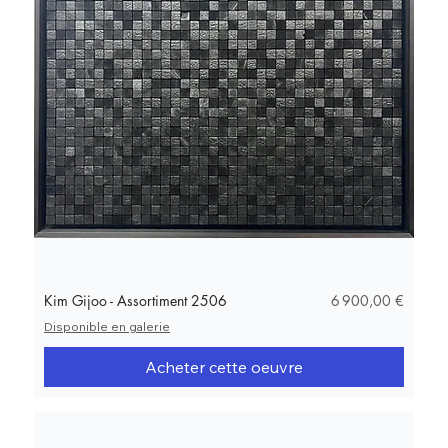
Prix
Kim Gijoo - Assortiment 2506
6 900,00 €
Disponible en galerie
Acheter cette oeuvre