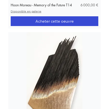
Prix
Hoon Moreau - Memory of the Future T14
6 000,00 €
Disponible en galerie
Acheter cette oeuvre